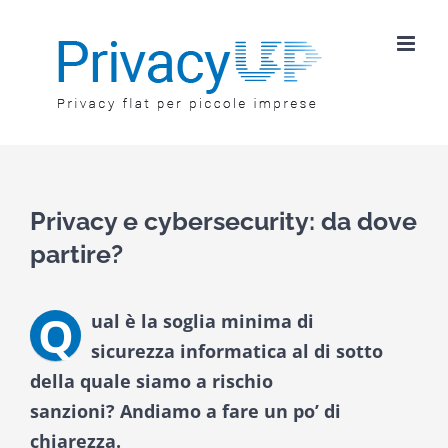
Salta
al
contenuto
Privacy e cybersecurity: da dove
partire?
Q
ual è la soglia minima di
sicurezza
informatica
al
di
s
o
t
to
della quale
siamo a rischio
sanzioni?
Andiamo a fare un po’ di
chiarezza.