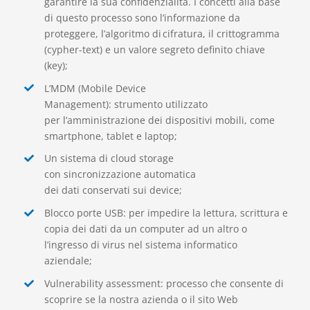
garantire la sua confidenzialità. I concetti alla base
di questo processo sono l’informazione da
proteggere, l’algoritmo di cifratura, il crittogramma
(
cypher
-text) e un valore segreto definito chiave
(key)
;
L’
MDM
(Mobile Device
Management):
strumento
utilizzato
per
l’amministrazione dei dispositivi mobili, come
smartphone, tablet e laptop
;
Un sistema di cloud storage
con
sincronizzazione
automatica
dei
dati
conservati
sui
device
;
Blocco porte USB
:
per impedire la lettura, scrittura e
copia dei dati
da un
computer ad un altro
o
l’ing
r
esso di virus nel sistema informatico
aziendale;
Vulnerability
assessment
:
processo che c
onsente di
scoprire se
la nostra azienda
o il sito Web