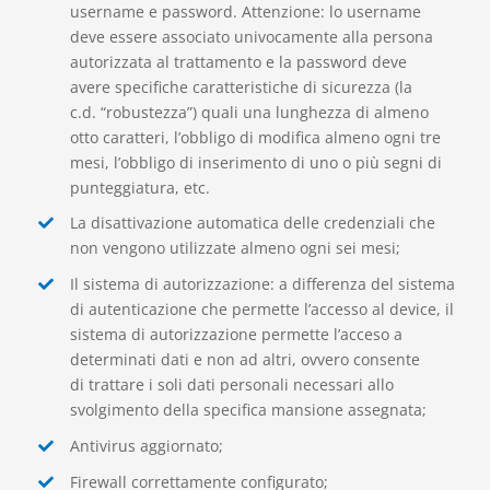
username e password
. Attenzione: lo username
deve essere associato
univocamente
alla persona
autorizzata al trattamento e la password deve
avere
specifiche
caratteristiche di sicurezza (la
c.d.
“
robustezza
”
)
quali una lunghezza di almeno
otto caratteri, l’obbligo di modifica almeno ogni tre
mesi,
l’obbligo di inserimento di uno o più
segni di
punteggiatura
, etc.
La disattivazione automatica delle credenziali che
non
vengono
utilizzate almeno ogni sei mesi
;
Il sistema di autorizzazione: a
differenza
del sistema
di autenticazione che permette l’
accesso
al
devic
e
, il
sistema di
autorizzazione
permette l’acceso a
determinati dati e non ad altri
, ovvero consente
di
trattare i soli dati personali necessari allo
svolgimento della specifica mansione assegnata;
Antivirus aggiornato
;
Firewall correttamente configurato;