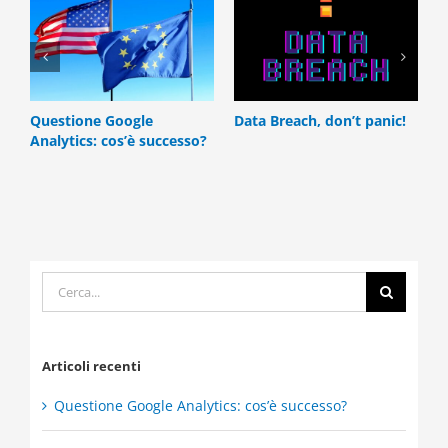
Questione Google
Data Breach, don’t panic!
D
Analytics: cos’è successo?
m
Cerca
per:
Articoli recenti
Questione Google Analytics: cos’è successo?