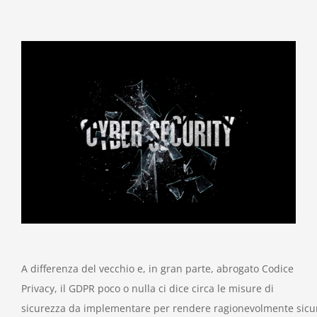
A differenza del vecchio e, in gran parte, abrogato Codice
Privacy, il GDPR poco o nulla ci dice circa le misure di
sicurezza da implementare per rendere ragionevolmente sicu